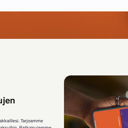
ujen
akkaillesi. Tarjoamme 
 maksuihin. Ratkaisujemme 