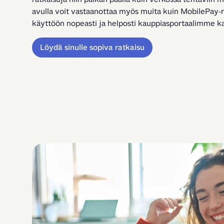
avulla voit vastaanottaa myös muita kuin MobilePay-
käyttöön nopeasti ja helposti kauppiasportaalimme ka
Löydä sinulle sopiva ratkaisu