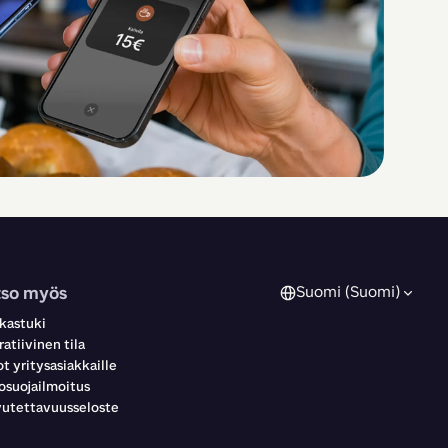
tso myös
Suomi (Suomi)
kastuki
atiivinen tila
t yritysasiakkaille
osuojailmoitus
utettavuusseloste