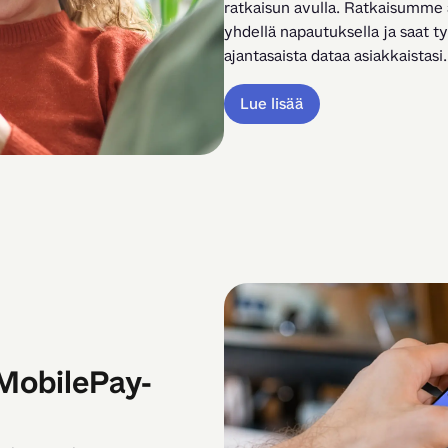
ratkaisun avulla. Ratkaisumme av
yhdellä napautuksella ja saat t
ajantasaista dataa asiakkaistasi.
Lue lisää
MobilePay-