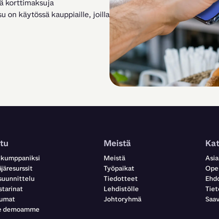
ä korttimaksuja 
 on käytössä kauppiaille, joilla 
tu
Meistä
Ka
 kumppaniksi
Meistä
Asia
järesurssit
Työpaikat
Oper
suunnittelu
Tiedotteet
Ehdo
starinat
Lehdistölle
Tiet
tumat
Johtoryhmä
Saav
le demoamme