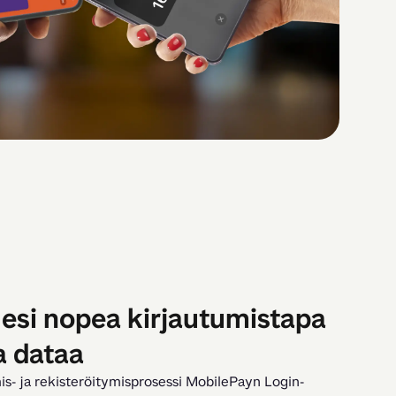
llesi nopea kirjautumistapa
a dataa
is- ja rekisteröitymisprosessi MobilePayn Login-