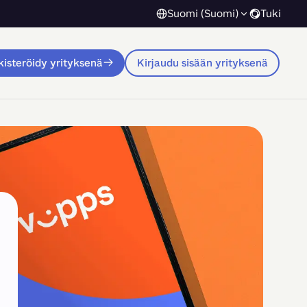
Suomi (Suomi)
Tuki
isteröidy yrityksenä
Kirjaudu sisään yrityksenä