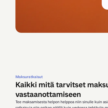
Maksuratkaisut
Kaikki mitä tarvitset maks
vastaanottamiseen
Tee maksamisesta helpon helppoa niin sinulle kuin asi
ratkaisuja niin paikan päällä kuin verkossa tehtäviin