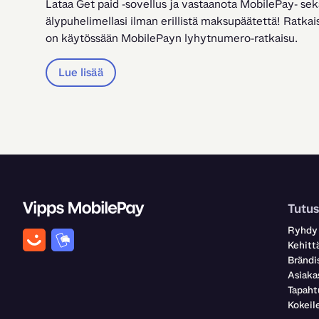
Lataa Get paid -sovellus ja vastaanota MobilePay- sek
älypuhelimellasi ilman erillistä maksupäätettä! Ratkaisu
on käytössään MobilePayn lyhytnumero-ratkaisu.
Lue lisää
Tutus
Ryhdy
Kehittä
Brändi
Asiaka
Tapah
Kokei