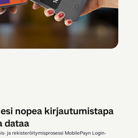
llesi nopea kirjautumistapa
a dataa
is- ja rekisteröitymisprosessi MobilePayn Login-