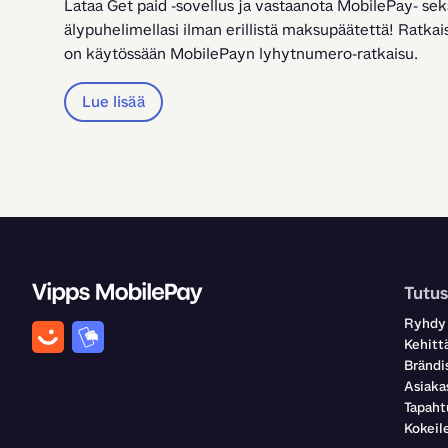
Lataa Get paid -sovellus ja vastaanota MobilePay- sek
älypuhelimellasi ilman erillistä maksupäätettä! Ratkaisu
on käytössään MobilePayn lyhytnumero-ratkaisu.
Lue lisää
Tutus
Ryhdy
Kehittä
Brändi
Asiaka
Tapah
Kokei