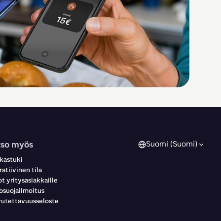
tso myös
Suomi (Suomi)
kastuki
atiivinen tila
t yritysasiakkaille
osuojailmoitus
utettavuusseloste