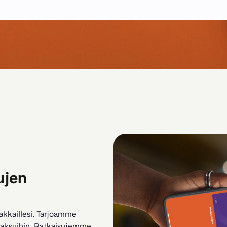
ujen
akkaillesi. Tarjoamme 
 maksuihin. Ratkaisujemme 