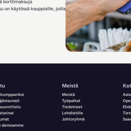
ä korttimaksuja 
 on käytössä kauppiaille, joilla 
tu
Meistä
Ka
 kumppaniksi
Meistä
Asia
järesurssit
Työpaikat
Oper
suunnittelu
Tiedotteet
Ehdo
starinat
Lehdistölle
Tiet
tumat
Johtoryhmä
Saav
le demoamme