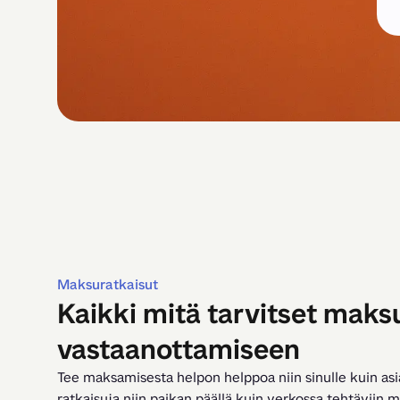
Maksuratkaisut
Kaikki mitä tarvitset maks
vastaanottamiseen
Tee maksamisesta helpon helppoa niin sinulle kuin asi
ratkaisuja niin paikan päällä kuin verkossa tehtäviin