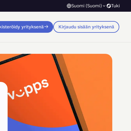
Suomi (Suomi)
Tuki
isteröidy yrityksenä
Kirjaudu sisään yrityksenä