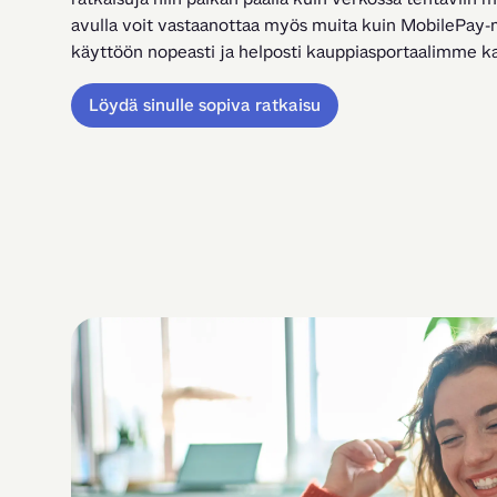
avulla voit vastaanottaa myös muita kuin MobilePay-
käyttöön nopeasti ja helposti kauppiasportaalimme ka
Löydä sinulle sopiva ratkaisu