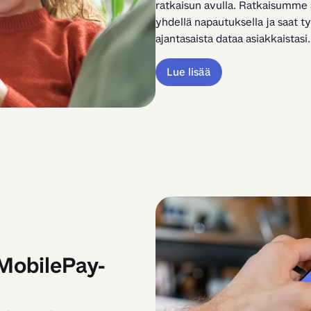
ratkaisun avulla. Ratkaisumme av
yhdellä napautuksella ja saat t
ajantasaista dataa asiakkaistasi.
Lue lisää
MobilePay-