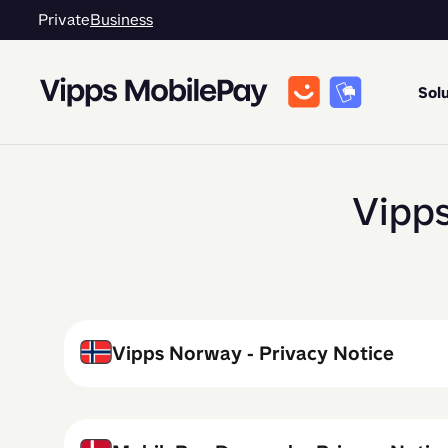
Private
Business
Solu
Vipps
Vipps Norway - Privacy Notice