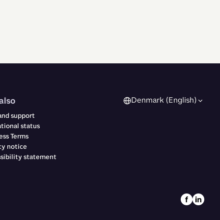
also
Denmark (English)
and support
tional status
ess Terms
cy notice
sibility statement