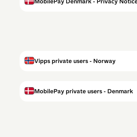
MobilePay Denmark - Privacy Notic
Vipps private users - Norway
MobilePay private users - Denmark