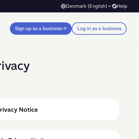
Denmark (English)
Help
Sign up as a business
Log in as a business
rivacy
rivacy Notice