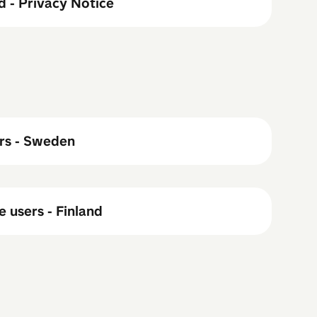
d - Privacy Notice
ers - Sweden
 users - Finland