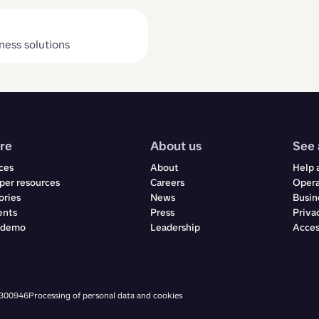
 ‌​‌ ‌​‌ ​​‌ ​ ​‍‌‌​ ​ ‌​​‌​‍‌‌​ ​‍‌​‌‍​‍‌‌​ ​‍‌​‌‍‌ ‌‍‌‍‍‌‌ ​​‌ ​​‌ ​ ‌‍ ‌‌‍ ‌‍​‍‌‍‍‌‌‍ ​‌‍‌‌‌ ​​‌‍​‌‌ ‍‌​‍ ‍‌ ​ ‌‍​‌‌‍ ‍‌‍‍‌‌ ‌​‌ ‍‌​‍ ‍‌ ​ ‌ ‌​‌ ‌‌‌‍‌​‌‍‍‌‌‍ ​‍‌‍‌‍‍‌‌‍‌​​ ‌​ ​​​ ‌‍​ ‍​​ ​ ​ ‌​​ ​ ‌‍​‌​ ‍‌​‍ ‌‌‍‌‌‌‍​ ​ ​‌‌‍​‍​‍ ‌​ ‌​​ ‌‌​ ‍‌​ ‌​​‍ ‌‌‍​‌​ ​ ​ ‌​​ ‍‌​‍ ‌​ ​​‌‍‌‍‌‍​‍​ ‌‍‌‍‌​‌‍​‍​ ​​​ ‌‌​ ​‍​ ‌‍​ ​​​ ​ ​‍ ‌‌‍‌‌‌‍ ‍​‍ ‌‌​‌​‌​‍ ​‍‌‍‌ ‌​‌ ‍‌‌ ​​‌‍‌‌​ ‌‌‍​‍‌ ‌‌‌ ​ ‌‍‍‌‌‍ ‍‌‍‌‌‌ ​ ‌ ​ ‌‌​​‌‍​‌‌‍‌ ‌‍‌‌​‍‌‍‌ ​​‌‍​‌‌ ‌​‌‍‍​​ ‌‌‍​‍‌‍ ​‌‍ ‌‍​ ‌‍‍ ‌ ​ ​‍‌‌​ ‌‌‌​​‍‌‌ ‌‍‍ ‌‍‌‌‌ ‍‌​‍‌‌​ ​ ‌​‌​​‍‌‌​ ​ ‌​‌​​‍‌‌​ ​‍​ ​‍‌‍‌​‌‍‌‍​ ‍​‌‍‌​​ ‌‌‌‍​‍​ ‌​​ ‍‌​ ‌‌​ ​ ‌‍​ ​ ‌‍​‍‌‌​ ​‍​ ​‍​‍‌‌​ ‌‌‌​‌​​‍ ‍‌‍ ‍‌‍​‌‌ ‌‍‌‍‍‌‌‍‌ ‌‍​‌‌ ‌​‌‍‍‌‌‍ ‌‍ ‍‌​​ ‌‍​‌‌ ​‍‌‍‌​‌ ​ ​‍‌‌​ ‌‌‌​​‍‌‌ ‌‍‍ ‌‍‌‌‌ ‍‌​‍‌‌​ ​ ‌​‌​​‍‌‌​ ​ ‌​‌​​‍‌‌​ ​‍​ ​‍‌‍‌‍​ ​‍‌‍‌‌​ ‌​​ ‍​​ ​‍​ ​ ​ ‌‍​ ‍‌​ ‍​‌‍‌‍​ ‌‌​‍‌‌​ ​‍​ ​‍​‍‌‌​ ‌‌‌​‌​​‍ ‍‌ ‌​‌‍‌‌‌ ‍​‌ ‌​​‍‌‍‌ ​​‌‍‌‌‌ ​‍‌ ​ ‌ ​​‌‍‌‌‌‍​ ‌ ‌​‌‍‍‌‌ ‌‍‌‍‌‌​ ‌‌ ​​‌ ‌‌‌‍​‍‌‍ ​‌‍‍‌‌ ​ ‌‍‍​‌‍‌‌‌‍‌​​‍​‍‌ ‌
re
About us
See 
ces
About
Help 
per resources
Careers
Opera
ories
News
Busin
ents
Press
Priva
r demo
Leadership
Acces
3300946
Processing of personal data and cookies