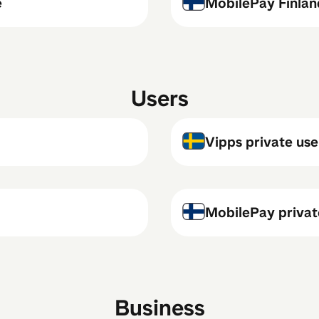
e
MobilePay Finlan
Users
Vipps private us
MobilePay private
Business​​‌ ‍ ​‍​‍‌‍ ‌ ​‍‌‍‍‌‌‍‌ ‌‍‍‌‌‍ ‍​‍​‍​ ‍‍​‍​‍‌ ​ ‌‍​‌‌‍ ‍‌‍‍‌‌ ‌​‌ ‍‌​‍ ‍‌‍‍‌‌‍ ​‍​‍​‍ ​​‍​‍‌‍‍​‌ ​‍‌‍‌‌‌‍‌‍​‍​‍​ ‍‍​‍​‍‌‍‍​‌ ‌​‌ ‌​‌ ​​‌ ​ ​ ‍‍​‍ ​‍ ‌ ‌‍‌‍‍‌‌ ​​‌ ​​‌ ​ ‌‍ ‌‌‍ ‌‍​‍‌‍‍‌‌‍ ​‌‍‌‌‌ ​​‌‍​‌‌ ‍‌​‍ ‍‌ ​ ‌‍​‌‌‍ ‍‌‍‍‌‌ ‌​‌ ‍‌​‍ ‍‌ ​ ‌ ‌​‌ ‌‌‌‍‌​‌‍‍‌‌‍ ​‍ ‌‍‍‌‌‍ ‍‌ ‌​‌‍‌‌‌‍ ‍‌ ‌​​‍ ‌‍‌‌‌‍‌​‌‍‍‌‌ ‌​​‍ ‌‍ ‌‌‍ ‌‍‌​‌‍‌‌​ ‌‌ ​​‌ ​‍‌‍‌‌‌ ​ ‌‍‌‌‌‍ ‍‌ ‌​‌‍​‌‌ ‌​‌‍‍‌‌‍ ‌‍ ‍​ ‍ ‌‍‍‌‌‍‌​​ ‌​ ​​​ ‌‍​ ‍​​ ​ ​ ‌​​ ​ ‌‍​‌​ ‍‌​‍ ‌‌‍‌‌‌‍​ ​ ​‌‌‍​‍​‍ ‌​ ‌​​ ‌‌​ ‍‌​ ‌​​‍ ‌‌‍​‌​ ​ ​ ‌​​ ‍‌​‍ ‌​ ​​‌‍‌‍‌‍​‍​ ‌‍‌‍‌​‌‍​‍​ ​​​ ‌‌​ ​‍​ ‌‍​ ​​​ ​ ​‍ ‌‌‍‌‌‌‍ ‍​‍ ‌‌​‌​‌​‍ ​ ‍ ‌ ‌​‌ ‍‌‌ ​​‌‍‌‌​ ‌‌‍​‍‌ ‌‌‌ ​ ‌‍‍‌‌‍ ‍‌‍‌‌‌ ​ ‌ ​ ‌‌​​‌‍​‌‌‍‌ ‌‍‌‌​ ‍ ‌ ​​‌‍​‌‌ ‌​‌‍‍​​ ‌‌‍​‍‌‍ ​‌‍ ‌‍​ ‌‍‍ ‌ ​ ​‍‌‌​ ‌‌‌​​‍‌‌ ‌‍‍ ‌‍‌‌‌ ‍‌​‍‌‌​ ​ ‌​‌​​‍‌‌​ ​ ‌​‌​​‍‌‌​ ​‍​ ​‍‌‍‌​‌‍‌‍​ ‍​‌‍‌​​ ‌‌‌‍​‍​ ‌​​ ‍‌​ ‌‌​ ​ ‌‍​ ​ ‌‍​‍‌‌​ ​‍​ ​‍​‍‌‌​ ‌‌‌​‌​​‍ ‍‌‍ ‍‌‍​‌‌ ‌‍‌‍‍‌‌‍‌ ‌‍​‌‌ ‌​‌‍‍‌‌‍ ‌‍ ‍‌​​ ‌‍​‌‌ ​‍‌‍‌​‌ ​ ​‍‌‌​ ‌‌‌​​‍‌‌ ‌‍‍ ‌‍‌‌‌ ‍‌​‍‌‌​ ​ ‌​‌​​‍‌‌​ ​ ‌​‌​​‍‌‌​ ​‍​ ​‍‌‍‌‍​ ​‍‌‍‌‌​ ‌​​ ‍​​ ​‍​ ​ ​ ‌‍​ ‍‌​ ‍​‌‍‌‍​ ‌‌​‍‌‌​ ​‍​ ​‍​‍‌‌​ ‌‌‌​‌​​‍ ‍‌ ‌​‌‍‍‌‌ ‌​‌‍ ​‌‍‌‌​ ‌‍​‍‌‍​‌‌ ​ ‌‍‌‌‌‌‌‌‌ ​‍‌‍ ​​ ‌‌‍‍​‌ ‌​‌ ‌​‌ ​​‌ ​ ​‍‌‌​ ​ ‌​​‌​‍‌‌​ ​‍‌​‌‍​‍‌‌​ ​‍‌​‌‍‌ ‌‍‌‍‍‌‌ ​​‌ ​​‌ ​ ‌‍ ‌‌‍ ‌‍​‍‌‍‍‌‌‍ ​‌‍‌‌‌ ​​‌‍​‌‌ ‍‌​‍ ‍‌ ​ ‌‍​‌‌‍ ‍‌‍‍‌‌ ‌​‌ ‍‌​‍ ‍‌ ​ ‌ ‌​‌ ‌‌‌‍‌​‌‍‍‌‌‍ ​‍‌‍‌‍‍‌‌‍‌​​ ‌​ ​​​ ‌‍​ ‍​​ ​ ​ ‌​​ ​ ‌‍​‌​ ‍‌​‍ ‌‌‍‌‌‌‍​ ​ ​‌‌‍​‍​‍ ‌​ ‌​​ ‌‌​ ‍‌​ ‌​​‍ ‌‌‍​‌​ ​ ​ ‌​​ ‍‌​‍ ‌​ ​​‌‍‌‍‌‍​‍​ ‌‍‌‍‌​‌‍​‍​ ​​​ ‌‌​ ​‍​ ‌‍​ ​​​ ​ ​‍ ‌‌‍‌‌‌‍ ‍​‍ ‌‌​‌​‌​‍ ​‍‌‍‌ ‌​‌ ‍‌‌ ​​‌‍‌‌​ ‌‌‍​‍‌ ‌‌‌ ​ ‌‍‍‌‌‍ ‍‌‍‌‌‌ ​ ‌ ​ ‌‌​​‌‍​‌‌‍‌ ‌‍‌‌​‍‌‍‌ ​​‌‍​‌‌ ‌​‌‍‍​​ ‌‌‍​‍‌‍ ​‌‍ ‌‍​ ‌‍‍ ‌ ​ ​‍‌‌​ ‌‌‌​​‍‌‌ ‌‍‍ ‌‍‌‌‌ ‍‌​‍‌‌​ ​ ‌​‌​​‍‌‌​ ​ ‌​‌​​‍‌‌​ ​‍​ ​‍‌‍‌​‌‍‌‍​ ‍​‌‍‌​​ ‌‌‌‍​‍​ ‌​​ ‍‌​ ‌‌​ ​ ‌‍​ ​ ‌‍​‍‌‌​ ​‍​ ​‍​‍‌‌​ ‌‌‌​‌​​‍ ‍‌‍ ‍‌‍​‌‌ ‌‍‌‍‍‌‌‍‌ ‌‍​‌‌ ‌​‌‍‍‌‌‍ ‌‍ ‍‌​​ ‌‍​‌‌ ​‍‌‍‌​‌ ​ ​‍‌‌​ ‌‌‌​​‍‌‌ ‌‍‍ ‌‍‌‌‌ ‍‌​‍‌‌​ ​ ‌​‌​​‍‌‌​ ​ ‌​‌​​‍‌‌​ ​‍​ ​‍‌‍‌‍​ ​‍‌‍‌‌​ ‌​​ ‍​​ ​‍​ ​ ​ ‌‍​ ‍‌​ ‍​‌‍‌‍​ ‌‌​‍‌‌​ ​‍​ ​‍​‍‌‌​ ‌‌‌​‌​​‍ ‍‌ ‌​‌‍‍‌‌ ‌​‌‍ ​‌‍‌‌​‍‌‍‌ ​​‌‍‌‌‌ ​‍‌ ​ ‌ ​​‌‍‌‌‌‍​ ‌ ‌​‌‍‍‌‌ ‌‍‌‍‌‌​ ‌‌ ​​‌ ‌‌‌‍​‍‌‍ ​‌‍‍‌‌ ​ ‌‍‍​‌‍‌‌‌‍‌​​‍​‍‌ ‌