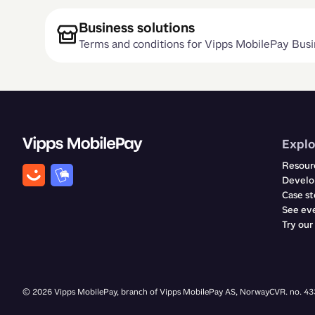
Business solutions
​​​​‌ ‍ ​‍​‍‌‍ ‌ ​‍‌‍‍‌‌‍‌ ‌‍‍‌‌‍ ‍​‍​‍​ ‍‍​‍​‍‌ ​ ‌‍​‌‌‍ ‍‌‍‍‌‌ ‌​‌ ‍‌​‍ ‍‌‍‍‌‌‍ ​‍​‍​‍ ​​‍​‍‌‍‍​‌ ​‍‌‍‌‌‌‍‌‍​‍​‍​ ‍‍​‍​‍‌‍‍​‌ ‌​‌ ‌​‌ ​​‌ ​ ​ ‍‍​‍ ​‍ ‌ ‌‍‌‍‍‌‌ ​​‌ ​​‌ ​ ‌‍ ‌‌‍ ‌‍​‍‌‍‍‌‌‍ ​‌‍‌‌‌ ​​‌‍​‌‌ ‍‌​‍ ‍‌ ​ ‌‍​‌‌‍ ‍‌‍‍‌‌ ‌​‌ ‍‌​‍ ‍‌ ​ ‌ ‌​‌ ‌‌‌‍‌​‌‍‍‌‌‍ ​‍ ‌‍‍‌‌‍ ‍‌ ‌​‌‍‌‌‌‍ ‍‌ ‌​​‍ ‌‍‌‌‌‍‌​‌‍‍‌‌ ‌​​‍ ‌‍ ‌‌‍ ‌‍‌​‌‍‌‌​ ‌‌ ​​‌ ​‍‌‍‌‌‌ ​ ‌‍‌‌‌‍ ‍‌ ‌​‌‍​‌‌ ‌​‌‍‍‌‌‍ ‌‍ ‍​ ‍ ‌‍‍‌‌‍‌​​ ‌​ ​​​ ‌‍​ ‍​​ ​ ​ ‌​​ ​ ‌‍​‌​ ‍‌​‍ ‌‌‍‌‌‌‍​ ​ ​‌‌‍​‍​‍ ‌​ ‌​​ ‌‌​ ‍‌​ ‌​​‍ ‌‌‍​‌​ ​ ​ ‌​​ ‍‌​‍ ‌​ ​​‌‍‌‍‌‍​‍​ ‌‍‌‍‌​‌‍​‍​ ​​​ ‌‌​ ​‍​ ‌‍​ ​​​ ​ ​‍ ‌‌‍‌‌‌‍ ‍​‍ ‌‌​‌​‌​‍ ​ ‍ ‌ ‌​‌ ‍‌‌ ​​‌‍‌‌​ ‌‌‍​‍‌ ‌‌‌ ​ ‌‍‍‌‌‍ ‍‌‍‌‌‌ ​ ‌ ​ ‌‌​​‌‍​‌‌‍‌ ‌‍‌‌​ ‍ ‌ ​​‌‍​‌‌ ‌​‌‍‍​​ ‌‌‍​‍‌‍ ​‌‍ ‌‍​ ‌‍‍ ‌ ​ ​‍‌‌​ ‌‌‌​​‍‌‌ ‌‍‍ ‌‍‌‌‌ ‍‌​‍‌‌​ ​ ‌​‌​​‍‌‌​ ​ ‌​‌​​‍‌‌​ ​‍​ ​‍‌‍‌​‌‍‌‍​ ‍​‌‍‌​​ ‌‌‌‍​‍​ ‌​​ ‍‌​ ‌‌​ ​ ‌‍​ ​ ‌‍​‍‌‌​ ​‍​ ​‍​‍‌‌​ ‌‌‌​‌​​‍ ‍‌‍ ‍‌‍​‌‌ ‌‍‌‍‍‌‌‍‌ ‌‍​‌‌ ‌​‌‍‍‌‌‍ ‌‍ ‍‌​​ ‌‍​‌‌ ​‍‌‍‌​‌ ​ ​‍‌‌​ ‌‌‌​​‍‌‌ ‌‍‍ ‌‍‌‌‌ ‍‌​‍‌‌​ ​ ‌​‌​​‍‌‌​ ​ ‌​‌​​‍‌‌​ ​‍​ ​‍‌‍‌‍​ ​‍‌‍‌‌​ ‌​​ ‍​​ ​‍​ ​ ​ ‌‍​ ‍‌​ ‍​‌‍‌‍​ ‌‌​‍‌‌​ ​‍​ ​‍​‍‌‌​ ‌‌‌​‌​​‍ ‍‌ ‌​‌‍‍‌‌ ‌​‌‍ ​‌‍‌‌​ ‌‍​‍‌‍​‌‌ ​ ‌‍‌‌‌‌‌‌‌ ​‍‌‍ ​​ ‌‌‍‍​‌ ‌​‌ ‌​‌ ​​‌ ​ ​‍‌‌​ ​ ‌​​‌​‍‌‌​ ​‍‌​‌‍​‍‌‌​ ​‍‌​‌‍‌ ‌‍‌‍‍‌‌ ​​‌ ​​‌ ​ ‌‍ ‌‌‍ ‌‍​‍‌‍‍‌‌‍ ​‌‍‌‌‌ ​​‌‍​‌‌ ‍‌​‍ ‍‌ ​ ‌‍​‌‌‍ ‍‌‍‍‌‌ ‌​‌ ‍‌​‍ ‍‌ ​ ‌ ‌​‌ ‌‌‌‍‌​‌‍‍‌‌‍ ​‍‌‍‌‍‍‌‌‍‌​​ ‌​ ​​​ ‌‍​ ‍​​ ​ ​ ‌​​ ​ ‌‍​‌​ ‍‌​‍ ‌‌‍‌‌‌‍​ ​ ​‌‌‍​‍​‍ ‌​ ‌​​ ‌‌​ ‍‌​ ‌​​‍ ‌‌‍​‌​ ​ ​ ‌​​ ‍‌​‍ ‌​ ​​‌‍‌‍‌‍​‍​ ‌‍‌‍‌​‌‍​‍​ ​​​ ‌‌​ ​‍​ ‌‍​ ​​​ ​ ​‍ ‌‌‍‌‌‌‍ ‍​‍ ‌‌​‌​‌​‍ ​‍‌‍‌ ‌​‌ ‍‌‌ ​​‌‍‌‌​ ‌‌‍​‍‌ ‌‌‌ ​ ‌‍‍‌‌‍ ‍‌‍‌‌‌ ​ ‌ ​ ‌‌​​‌‍​‌‌‍‌ ‌‍‌‌​‍‌‍‌ ​​‌‍​‌‌ ‌​‌‍‍​​ ‌‌‍​‍‌‍ ​‌‍ ‌‍​ ‌‍‍ ‌ ​ ​‍‌‌​ ‌‌‌​​‍‌‌ ‌‍‍ ‌‍‌‌‌ ‍‌​‍‌‌​ ​ ‌​‌​​‍‌‌​ ​ ‌​‌​​‍‌‌​ ​‍​ ​‍‌‍‌​‌‍‌‍​ ‍​‌‍‌​​ ‌‌‌‍​‍​ ‌​​ ‍‌​ ‌‌​ ​ ‌‍​ ​ ‌‍​‍‌‌​ ​‍​ ​‍​‍‌‌​ ‌‌‌​‌​​‍ ‍‌‍ ‍‌‍​‌‌ ‌‍‌‍‍‌‌‍‌ ‌‍​‌‌ ‌​‌‍‍‌‌‍ ‌‍ ‍‌​​ ‌‍​‌‌ ​‍‌‍‌​‌ ​ ​‍‌‌​ ‌‌‌​​‍‌‌ ‌‍‍ ‌‍‌‌‌ ‍‌​‍‌‌​ ​ ‌​‌​​‍‌‌​ ​ ‌​‌​​‍‌‌​ ​‍​ ​‍‌‍‌‍​ ​‍‌‍‌‌​ ‌​​ ‍​​ ​‍​ ​ ​ ‌‍​ ‍‌​ ‍​‌‍‌‍​ ‌‌​‍‌‌​ ​‍​ ​‍​‍‌‌​ ‌‌‌​‌​​‍ ‍‌ ‌​‌‍‍‌‌ ‌​‌‍ ​‌‍‌‌​‍‌‍‌ ​​‌‍‌‌‌ ​‍‌ ​ ‌ ​​‌‍‌‌‌‍​ ‌ ‌​‌‍‍‌‌ ‌‍‌‍‌‌​ ‌‌ ​​‌ ‌‌‌‍​‍‌‍ ​‌‍‍‌‌ ​ ‌‍‍​‌‍‌‌‌‍‌​​‍​‍‌ ‌Terms and conditions for Vipps MobilePay Business solutions​​​​‌ ‍ ​‍​‍‌‍ ‌ ​‍‌‍‍‌‌‍‌ ‌‍‍‌‌‍ ‍​‍​‍​ ‍‍​‍​‍‌ ​ ‌‍​‌‌‍ ‍‌‍‍‌‌ ‌​‌ ‍‌​‍ ‍‌‍‍‌‌‍ ​‍​‍​‍ ​​‍​‍‌‍‍​‌ ​‍‌‍‌‌‌‍‌‍​‍​‍​ ‍‍​‍​‍‌‍‍​‌ ‌​‌ ‌​‌ ​​‌ ​ ​ ‍‍​‍ ​‍ ‌ ‌‍‌‍‍‌‌ ​​‌ ​​‌ ​ ‌‍ ‌‌‍ ‌‍​‍‌‍‍‌‌‍ ​‌‍‌‌‌ ​​‌‍​‌‌ ‍‌​‍ ‍‌ ​ ‌‍​‌‌‍ ‍‌‍‍‌‌ ‌​‌ ‍‌​‍ ‍‌ ​ ‌ ‌​‌ ‌‌‌‍‌​‌‍‍‌‌‍ ​‍ ‌‍‍‌‌‍ ‍‌ ‌​‌‍‌‌‌‍ ‍‌ ‌​​‍ ‌‍‌‌‌‍‌​‌‍‍‌‌ ‌​​‍ ‌‍ ‌‌‍ ‌‍‌​‌‍‌‌​ ‌‌ ​​‌ ​‍‌‍‌‌‌ ​ ‌‍‌‌‌‍ ‍‌ ‌​‌‍​‌‌ ‌​‌‍‍‌‌‍ ‌‍ ‍​ ‍ ‌‍‍‌‌‍‌​​ ‌​ ​​​ ‌‍​ ‍​​ ​ ​ ‌​​ ​ ‌‍​‌​ ‍‌​‍ ‌‌‍‌‌‌‍​ ​ ​‌‌‍​‍​‍ ‌​ ‌​​ ‌‌​ ‍‌​ ‌​​‍ ‌‌‍​‌​ ​ ​ ‌​​ ‍‌​‍ ‌​ ​​‌‍‌‍‌‍​‍​ ‌‍‌‍‌​‌‍​‍​ ​​​ ‌‌​ ​‍​ ‌‍​ ​​​ ​ ​‍ ‌‌‍‌‌‌‍ ‍​‍ ‌‌​‌​‌​‍ ​ ‍ ‌ ‌​‌ ‍‌‌ ​​‌‍‌‌​ ‌‌‍​‍‌ ‌‌‌ ​ ‌‍‍‌‌‍ ‍‌‍‌‌‌ ​ ‌ ​ ‌‌​​‌‍​‌‌‍‌ ‌‍‌‌​ ‍ ‌ ​​‌‍​‌‌ ‌​‌‍‍​​ ‌‌‍​‍‌‍ ​‌‍ ‌‍​ ‌‍‍ ‌ ​ ​‍‌‌​ ‌‌‌​​‍‌‌ ‌‍‍ ‌‍‌‌‌ ‍‌​‍‌‌​ ​ ‌​‌​​‍‌‌​ ​ ‌​‌​​‍‌‌​ ​‍​ ​‍‌‍‌​‌‍‌‍​ ‍​‌‍‌​​ ‌‌‌‍​‍​ ‌​​ ‍‌​ ‌‌​ ​ ‌‍​ ​ ‌‍​‍‌‌​ ​‍​ ​‍​‍‌‌​ ‌‌‌​‌​​‍ ‍‌‍ ‍‌‍​‌‌ ‌‍‌‍‍‌‌‍‌ ‌‍​‌‌ ‌​‌‍‍‌‌‍ ‌‍ ‍‌​​ ‌‍​‌‌ ​‍‌‍‌​‌ ​ ​‍‌‌​ ‌‌‌​​‍‌‌ ‌‍‍ ‌‍‌‌‌ ‍‌​‍‌‌​ ​ ‌​‌​​‍‌‌​ ​ ‌​‌​​‍‌‌​ ​‍​ ​‍‌‍‌‍​ ​‍‌‍‌‌​ ‌​​ ‍​​ ​‍​ ​ ​ ‌‍​ ‍‌​ ‍​‌‍‌‍​ ‌‌​‍‌‌​ ​‍​ ​‍​‍‌‌​ ‌‌‌​‌​​‍ ‍‌ ‌​‌‍‌‌‌ ‍​‌ ‌​​ ‌‍​‍‌‍​‌‌ ​ ‌‍‌‌‌‌‌‌‌ ​‍‌‍ ​​ ‌‌‍‍​‌
Explo
Resour
Develo
Case st
See ev
Try ou
©
2026
Vipps MobilePay, branch of Vipps MobilePay AS, Norway
CVR. no. 4